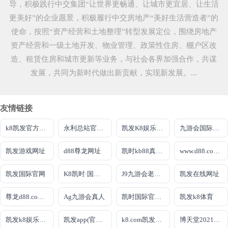
导，积极践行中交集团“让世界更畅通、让城市更宜居、让生活
更美好”的企业愿景，积极履行中交房地产“美好生活营造者”的
使命，按照“资产经营和土地整理”转型发展定位，围绕房地产
资产经营和一级土地开发、物业管理、政策性住房、棚户区改
造、租赁住房和城市更新等业务，与社会各界加强合作，共谋
发展，共同为新时代做出新贡献，实现新发展。...
友情链接
k8凯发官方到来就送38
永利总站官方网
凯发K8娱乐全球公开
九游会国际厅登录
凯发游戏网址
d88尊龙网址
凯时kb88真人盘口
www.d88.com集团官网
凯发国际官网
K8凯时·国际官方网站
J9九游会老哥俱乐部登录入口
凯发在线网址
尊龙d88.com官网
Ag九游会真人
凯时国际官网注册账号申请唯一官方网址
凯发k8体育
凯发k8娱乐娱乐手机版
凯发app(官网)下载
k8.com凯发娱乐
博天堂2021网址