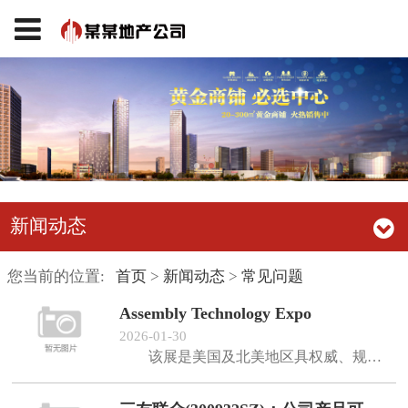
新闻动态
您当前的位置:
首页
>
新闻动态
>
常见问题
Assembly Technology Expo
2026-01-30
该展是美国及北美地区具权威、规模大的电子组装技术的专业展会，在国际上具有较大的影响力，每年一届。自创办以来，规模和影响力日益扩大，为已经进入该国市场