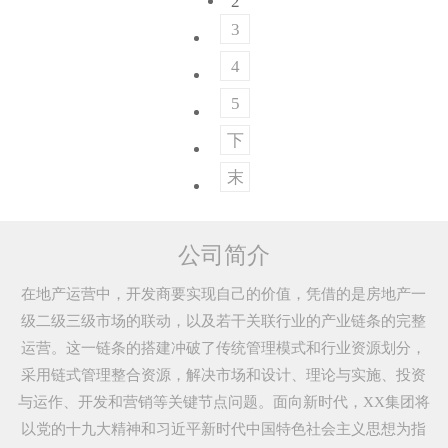
2
3
4
5
下
一
末
页
页
公司简介
在地产运营中，开发商要实现自己的价值，凭借的是房地产一
级二级三级市场的联动，以及若干关联行业的产业链条的完整
运营。这一链条的搭建冲破了传统管理模式和行业资源划分，
采用链式管理整合资源，解决市场和设计、理论与实施、投资
与运作、开发和营销等关键节点问题。面向新时代，XX集团将
以党的十九大精神和习近平新时代中国特色社会主义思想为指