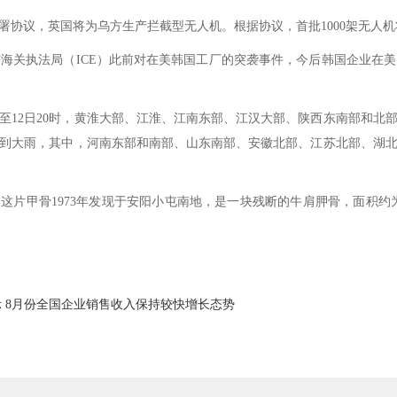
协议，英国将为乌方生产拦截型无人机。根据协议，首批1000架无人机
关执法局（ICE）此前对在美韩国工厂的突袭事件，今后韩国企业在
时至12日20时，黄淮大部、江淮、江南东部、江汉大部、陕西东南部和
到大雨，其中，河南东部和南部、山东南部、安徽北部、江苏北部、湖
这片甲骨1973年发现于安阳小屯南地，是一块残断的牛肩胛骨，面积约为
 8月份全国企业销售收入保持较快增长态势