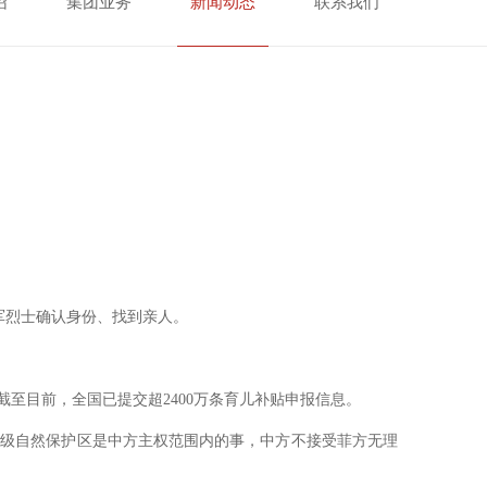
绍
集团业务
新闻动态
联系我们
军烈士确认身份、找到亲人。
至目前，全国已提交超2400万条育儿补贴申报信息。
家级自然保护区是中方主权范围内的事，中方不接受菲方无理