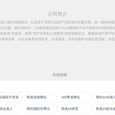
公司简介
二级三级市场的联动，以及若干关联行业的产业链条的完整运营。这一链条的搭
点问题。面向新时代，XX集团将以党的十九大精神和习近平新时代中国特色
活营造者”的使命，按照“资产经营和土地整理”转型发展定位，围绕房地产资产
更新等业务，与社会各界加强合作，共谋发展，共同为新时代做出新贡献，实现新发
友情链接 :
会国际厅登录
凯发游戏网址
d88尊龙网址
九游会真人
凯时国际官网注册账号申请唯一官方网址
凯发k8体育