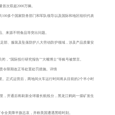
量首次双超2000万辆。
100多个国家防务部门和军队领导以及国际和地区组织代表
品、来源不明食品等突出问题。
足部、服装及坠落防护八大劳动防护领域，涉及产品质量安
闭，“国际投行研究报告”“大嘴博士”等账号被禁言。
责令限期改正等处置处罚措施。详情
公里。正式运营后，两地间火车运行时间将从目前的2个半小时
里，开通后将刷新全球最长航线分，黑龙江鹤岗一煤矿发生
下令全美降半旗志哀，并称美国遭遇黑暗时刻。