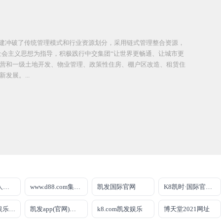
建冲破了传统管理模式和行业资源划分，采用链式管理整合资源，
社会主义思想为指导，积极践行中交集团“让世界更畅通、让城市更
经营和一级土地开发、物业管理、政策性住房、棚户区改造、租赁住
展。...
凯时kb88真人盘口
www.d88.com集团官网
凯发国际官网
K8凯时·国际官方网站
凯发k8娱乐娱乐手机版
凯发app(官网)下载
k8.com凯发娱乐
博天堂2021网址