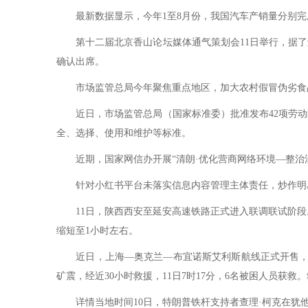
最新数据显示，今年1至8月份，我国汽车产销量分别完成2105
第十二届北京香山论坛媒体通气策划会11日举行，据了解
确认出席。
市场监管总局今年聚焦重点地区，加大农村假冒伪劣食品整
近日，市场监管总局（国家标准委）批准发布42项劳动
全、选择、使用和维护等标准。
近期，国家网信办开展“清朗·优化营商网络环境—整治涉企
针对小红书平台未落实信息内容管理主体责任，炒作明星
11日，陕西西安至延安高速铁路正式进入联调联试阶段。西
缩短至1小时左右。
近日，上海—奥克兰—布宜诺斯艾利斯航线正式开售，首
矿震，经近30小时救援，11日7时17分，6名被困人员获救
详情当地时间10日，特朗普铁杆支持者查理·柯克在犹他