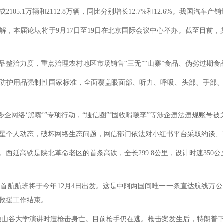
.1万辆和2112.8万辆，同比分别增长12.7%和12.6%。我国汽车产销
，本届论坛将于9月17日至19日在北京国际会议中心举办。截至目前，共
治力度，重点治理农村地区市场销售“三无”“山寨”食品、伪劣过期食
防护用品强制性国家标准，全面覆盖眼面部、听力、呼吸、头部、手部、
网络‘黑嘴’”专项行动，“通信圈”“固收嘚啵李”等涉企违法违规账号被关
个人动态，破坏网络生态问题，网信部门依法对小红书平台采取约谈、
延高铁是陕北革命老区的首条高铁，全长299.8公里，设计时速350
航航班将于今年12月4日出发。这是中阿两国间唯一一条直达航线万公
。救援工作结束。
山谷大学演讲时遭枪击身亡。目前枪手仍在逃。枪击案发生后，特朗普