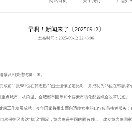
网站首页
关于我们
产品介
早啊！新闻来了〔20250912〕
发布时间：2025-09-12 22:43:06
遗骸及相关遗物将回国。
前11批981位在韩志愿军烈士遗骸鉴定比对，并成功为28位在韩志愿
重点城市、杭甬温、合肥都市圈等10个要素市场化配置综合改革试点。
康工作发展成就：今年国家将推出面向适龄女生的HPV疫苗接种服务；截
然保护区表达“抗议”回应，黄岩岛是中国的固有领土，建立黄岩岛国