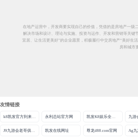
在地产运营中，开发商要实现自己的价值，凭借的是房地产一级
解决市场和设计、理论与实施、投资与运作、开发和营销等关键节
宜居、让生活更美好”的企业愿景，积极履行中交房地产“美好生
房和城市
友情链接
k8凯发官方到来就送38
永利总站官方网
凯发K8娱乐全球公开
九游
J9九游会老哥俱乐部登录入口
凯发在线网址
尊龙d88.com官网
Ag