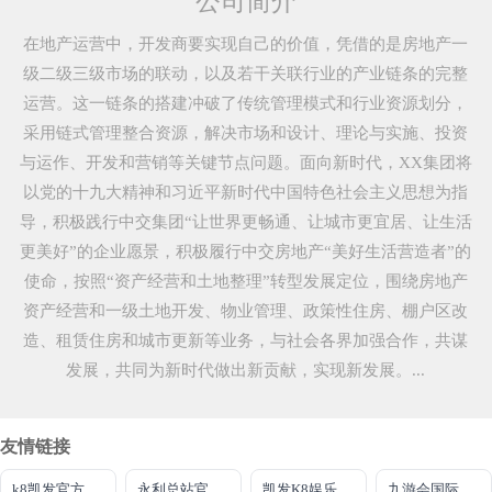
公司简介
在地产运营中，开发商要实现自己的价值，凭借的是房地产一
级二级三级市场的联动，以及若干关联行业的产业链条的完整
运营。这一链条的搭建冲破了传统管理模式和行业资源划分，
采用链式管理整合资源，解决市场和设计、理论与实施、投资
与运作、开发和营销等关键节点问题。面向新时代，XX集团将
以党的十九大精神和习近平新时代中国特色社会主义思想为指
导，积极践行中交集团“让世界更畅通、让城市更宜居、让生活
更美好”的企业愿景，积极履行中交房地产“美好生活营造者”的
使命，按照“资产经营和土地整理”转型发展定位，围绕房地产
资产经营和一级土地开发、物业管理、政策性住房、棚户区改
造、租赁住房和城市更新等业务，与社会各界加强合作，共谋
发展，共同为新时代做出新贡献，实现新发展。...
友情链接
k8凯发官方到来就送38
永利总站官方网
凯发K8娱乐全球公开
九游会国际厅登录