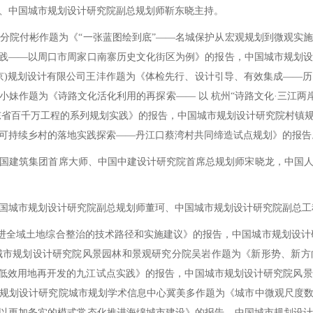
中国城市规划设计研究院副总规划师靳东晓主持。
院付彬作题为《“一张蓝图绘到底”——名城保护从宏观规划到微观实施
实践——以周口市周家口南寨历史文化街区为例》的报告，中国城市规划
京)规划设计有限公司王沣作题为《体检先行、设计引导、有效集成——
妹作题为《诗路文化活化利用的再探索—— 以 杭州“诗路文化·三江两
东省百千万工程的系列规划实践》的报告，中国城市规划设计研究院村镇
可持续乡村的落地实践探索——丹江口蔡湾村共同缔造试点规划》的报告
建筑集团首席大师、中国中建设计研究院首席总规划师宋晓龙，中国人
城市规划设计研究院副总规划师董珂、中国城市规划设计研究院副总工
全域土地综合整治的技术路径和实施建议》的报告，中国城市规划设计研
中国城市规划设计研究院风景园林和景观研究分院吴岩作题为《新形势、新
《低效用地再开发的九江试点实践》的报告，中国城市规划设计研究院风
规划设计研究院城市规划学术信息中心冀美多作题为《城市中微观尺度
—以更加务实的模式常态化推进海绵城市建设》的报告，中国城市规划设