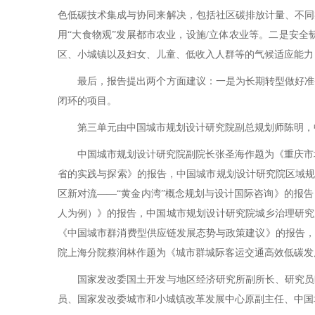
色低碳技术集成与协同来解决，包括社区碳排放计量、不同
用“大食物观”发展都市农业，设施/立体农业等。二是安
区、小城镇以及妇女、儿童、低收入人群等的气候适应能力
最后，报告提出两个方面建议：一是为长期转型做好准备
闭环的项目。
第三单元由中国城市规划设计研究院副总规划师陈明，中
中国城市规划设计研究院副院长张圣海作题为《重庆市城
省的实践与探索》的报告，中国城市规划设计研究院区域规
区新对流——“黄金内湾”概念规划与设计国际咨询》的报
人为例）》的报告，中国城市规划设计研究院城乡治理研究
《中国城市群消费型供应链发展态势与政策建议》的报告，
院上海分院蔡润林作题为《城市群城际客运交通高效低碳发
国家发改委国土开发与地区经济研究所副所长、研究员欧
员、国家发改委城市和小城镇改革发展中心原副主任、中国