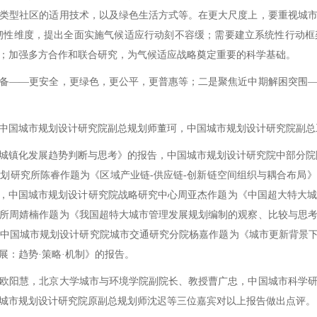
类型社区的适用技术，以及绿色生活方式等。在更大尺度上，要重视城
全韧性维度，提出全面实施气候适应行动刻不容缓；需要建立系统性行动
；加强多方合作和联合研究，为气候适应战略奠定重要的科学基础。
——更安全，更绿色，更公平，更普惠等；二是聚焦近中期解困突围—
国城市规划设计研究院副总规划师董珂，中国城市规划设计研究院副总
镇化发展趋势判断与思考》的报告，中国城市规划设计研究院中部分院陈
划研究所陈睿作题为《区域产业链-供应链-创新链空间组织与耦合布局
告，中国城市规划设计研究院战略研究中心周亚杰作题为《中国超大特大
所周婧楠作题为《我国超特大城市管理发展规划编制的观察、比较与思
中国城市规划设计研究院城市交通研究分院杨嘉作题为《城市更新背景下
展：趋势·策略·机制》的报告。
阳慧，北京大学城市与环境学院副院长、教授曹广忠，中国城市科学研
城市规划设计研究院原副总规划师沈迟等三位嘉宾对以上报告做出点评。