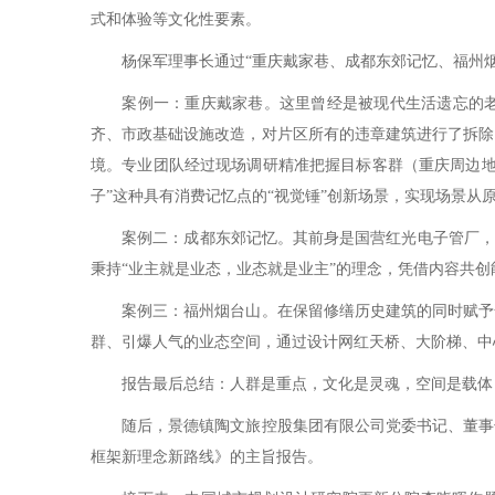
式和体验等文化性要素。
杨保军理事长通过“重庆戴家巷、成都东郊记忆、福州烟
案例一：重庆戴家巷。这里曾经是被现代生活遗忘的老旧
齐、市政基础设施改造，对片区所有的违章建筑进行了拆除
境。专业团队经过现场调研精准把握目标客群（重庆周边地
子”这种具有消费记忆点的“视觉锤”创新场景，实现场景
案例二：成都东郊记忆。其前身是国营红光电子管厂，如
秉持“业主就是业态，业态就是业主”的理念，凭借内容共
案例三：福州烟台山。在保留修缮历史建筑的同时赋予全
群、引爆人气的业态空间，通过设计网红天桥、大阶梯、中
报告最后总结：人群是重点，文化是灵魂，空间是载体，
随后，景德镇陶文旅控股集团有限公司党委书记、董事长
框架新理念新路线》的主旨报告。