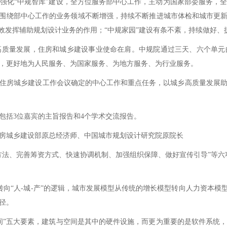
化“中规智库”建设，全方位服务部中心工作，主动为国家部委服务，全
，围绕部中心工作的业务领域不断增强，持续不断推进城市体检和城市更新
有效发挥辅助规划设计业务的作用；“中规家园”建设有条不紊，持续做好
量发展，住房和城乡建设事业使命在肩。中规院通过三天、六个单元
，更好地为人民服务、为国家服务、为地方服务、为行业服务。
房城乡建设工作会议确定的中心工作和重点任务，以城乡高质量发展助
括3位嘉宾的主旨报告和4个学术交流报告。
城乡建设部原总经济师、中国城市规划设计研究院原院长
、完善筹资方式、快速协调机制、加强组织保障、做好宣传引导”等六
向“人-城-产”的逻辑，城市发展模型从传统的增长模型转向人力资本模
径。
”五大要素，建筑与空间是其中的硬件设施，而更为重要的是软件系统，