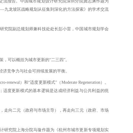
交流报告。中国城市规划设计研究院深圳分院龚志渊作题为
——九龙坡区战略规划从征集到深化的方法探索》的学术交流
研究院副总规划师兼科技处处长彭小雷，中国城市规划学会
，可以概括为城市更新的“二三四”。
经济竞争力与社会可持续发展的平衡。
l）和“适度更新模式”（Moderate Regeneration）。
；适度更新模式的基本逻辑是达成经济利益与公共利益的统
，走向二元（政府与市场主导），再走向三元（政府、市场
计研究院上海分院马璇作题为《杭州市城市更新专项规划实