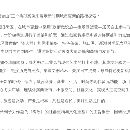
台山”三个典型案例来展示新时期城市更新的路径探索：
街区，在城市更新中采用“政府做设施—市场做运营—居民自主参与”
，对阶梯巷道进行了整治和扩宽，通过戴家巷崖壁步道连接两处引力点
区微度假年轻人群）和需求偏好（特色茶馆、脱口秀、新潮时尚纪念品
从原生到共生再到新生，通过策划活动吸引大量居民和商铺自发参与。
今华丽转身，成为融合工业风与现代艺术的打卡圣地。其成功经验之一就
创能力，链接历史与潮流、集聚文创艺术、关注日常消费，形成特色更新机
新的时代生命力，融合商务、商业、生活、时尚等现代多元功能。项目
心街头广场、连续外摆商业街、小微空间、社群文化，实现从过去空间生
旅游是驱动，产业是根本，共创是途径，美好生活是目的。
刘子力作题为《陶溪川的社群重构与文化重塑》的主旨报告，国研经济