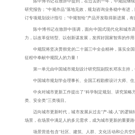
陈中博书记在致辞中提到，在过去的一年，中规院继续强
研究报告；“中规作品”落地见效，规划咨询业务稳中有进
订专项规划设计指引；“中规智绘”产品开发取得新进展，
陈中博书记在致辞中强调，面向中国式现代化和城市高质
力，以改革促转型、以创新谋发展，发挥好国家智库的作用
中规院将坚决贯彻党的二十届三中全会精神，落实全国住
征程中奉献中规院人的力量！
第一单元由中国城市规划设计研究院副院长邓东主持，包
中国城市规划学会理事长、全国工程勘察设计大师、住房
中央对城市更新工作提出了“科学制定规划、讲究策略方法
类、安全类”三类项目。
迈向城市更新时代，城市发展从过去“产-城-人”的逻辑转
场景，在场景中满足人的多元需求，成为城市更新的重要路
场景营造包含“社区、建筑、人群、文化活动和公共空间