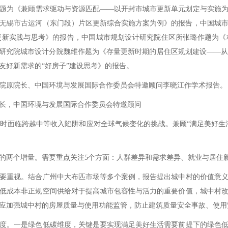
题为《兼顾需求驱动与资源匹配——以开封市城市更新单元划定与实施
无锡市古运河（东门段）片区更新综合实施方案为例》的报告，中国城
更新实践与思考》的报告，中国城市规划设计研究院住区所张璐作题为《
计研究院城市设计分院魏维作题为《存量更新时期的居住区规划建设——
友好新需求的“好房子”建设思考》的报告。
原院长、中国环境与发展国际合作委员会特邀顾问李晓江作学术报告。
，中国环境与发展国际合作委员会特邀顾问
临跨越中等收入陷阱和应对全球气候变化的挑战。兼顾“满足美好生活
两个增量。需要重点关注5个方面：人群差异和需求差异、就业与居住新
重视。结合广州中大布匹市场等多个案例，报告提出城中村的价值意义
低成本非正规空间供给对于提高城市包容性与活力的重要价值，城中村
应加强城中村的房屋质量与使用功能监管，防止建筑质量安全事故、使用
。一是绿色低碳维度，关键是要实现满足美好生活需要前提下的绿色低