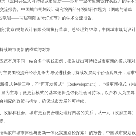
《走向共生式可持续城市更新——苏州十全街更新设计实践》的学术
交流报告。中国城市规划设计研究院西部分院郭轩作题为《图略与清单
城区赋能——两届朝阳国际灯光节》的学术交流报告。
(北京)规划设计有限公司执行董事、总经理刘继华，中国城市规划设计
持续城市更新的模式与对策
该有所不同，结合多个实践案例，报告提出可持续城市更新的模式和对策
将主要围绕提升经济竞争力与促进社会可持续发展两个价值观展开，追求
“再开发模式”（Redevelopment）、“微更新模式（Micro-renewa
力量为主导；微更新模式的基本逻辑是强化社会可持续，以产权人为主导
台相应的政策与机制，确保城市发展的可持续。
、政府和社会。城市更新要合理处理好四者的关系，从一元（政府主导）
提。
拉玛依市城市体检与更新一体化实施路径探索》的报告，中国城市规划设