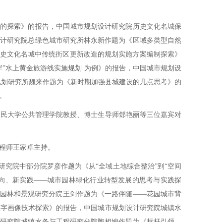
的探索》的报告，中国城市规划设计研究院历史文化名城保
设计研究院总绿色城市研究所林永新作题为《区域多类型自然
历史文化名城中传统街区更新改造的规划实施方案编制探索》
岸”水上黄金旅游线实施规划 为例》的报告，中国城市规划设
规划研究所魏来作题为《新时期加强县城建设的几点思考》的
。
民大学公共管理学院教授、博士生导师郐艳丽等三位嘉宾对
程师王家卓主持。
究院中部分院罗彦作题为《从“全域土地综合整治”到“空间
方向、新实践——城市园林绿化行业转型发展的思考与实践探
景园林和景观研究分院王剑作题为《一路伴随——花园城市背
数字画像技术探索》的报告，中国城市规划设计研究院城镇水
计研究院城镇水务与工程研究分院陶相婉作题为《标杆引领，