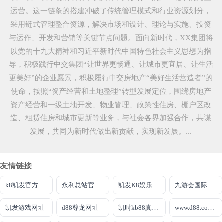
运营。这一链条的搭建冲破了传统管理模式和行业资源划分，
采用链式管理整合资源，解决市场和设计、理论与实施、投资
与运作、开发和营销等关键节点问题。面向新时代，XX集团将
以党的十九大精神和习近平新时代中国特色社会主义思想为指
导，积极践行中交集团“让世界更畅通、让城市更宜居、让生活
更美好”的企业愿景，积极履行中交房地产“美好生活营造者”的
使命，按照“资产经营和土地整理”转型发展定位，围绕房地产
资产经营和一级土地开发、物业管理、政策性住房、棚户区改
造、租赁住房和城市更新等业务，与社会各界加强合作，共谋
发展，共同为新时代做出新贡献，实现新发展。...
友情链接
k8凯发官方到来就送38
永利总站官方网
凯发K8娱乐全球公开
九游会国际厅登录
凯发游戏网址
d88尊龙网址
凯时kb88真人盘口
www.d88.com集团官网